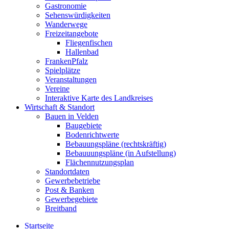
Gastronomie
Sehenswürdigkeiten
Wanderwege
Freizeitangebote
Fliegenfischen
Hallenbad
FrankenPfalz
Spielplätze
Veranstaltungen
Vereine
Interaktive Karte des Landkreises
Wirtschaft & Standort
Bauen in Velden
Baugebiete
Bodenrichtwerte
Bebauungspläne (rechtskräftig)
Bebauuungspläne (in Aufstellung)
Flächennutzungsplan
Standortdaten
Gewerbebetriebe
Post & Banken
Gewerbegebiete
Breitband
Startseite