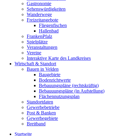
Gastronomie
Sehenswürdigkeiten
Wanderwege
Freizeitangebote
Fliegenfischen
Hallenbad
FrankenPfalz
Spielplätze
Veranstaltungen
Vereine
Interaktive Karte des Landkreises
Wirtschaft & Standort
Bauen in Velden
Baugebiete
Bodenrichtwerte
Bebauungspläne (rechtskräftig)
Bebauuungspläne (in Aufstellung)
Flächennutzungsplan
Standortdaten
Gewerbebetriebe
Post & Banken
Gewerbegebiete
Breitband
Startseite