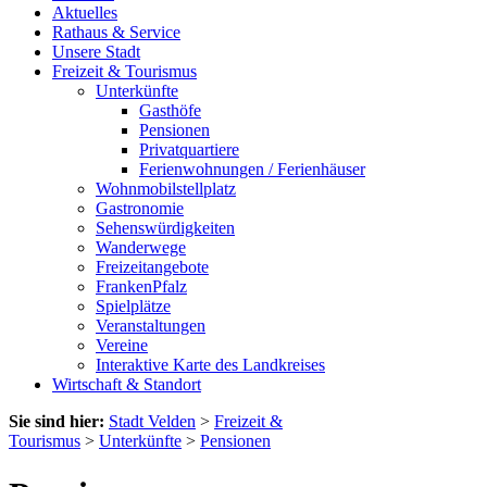
Aktuelles
Rathaus & Service
Unsere Stadt
Freizeit & Tourismus
Unterkünfte
Gasthöfe
Pensionen
Privatquartiere
Ferienwohnungen / Ferienhäuser
Wohnmobilstellplatz
Gastronomie
Sehenswürdigkeiten
Wanderwege
Freizeitangebote
FrankenPfalz
Spielplätze
Veranstaltungen
Vereine
Interaktive Karte des Landkreises
Wirtschaft & Standort
Sie sind hier:
Stadt Velden
>
Freizeit &
Tourismus
>
Unterkünfte
>
Pensionen