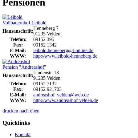
Pensionen
Vollbauernhof Leibold
Henneberg 7
Hausanschrift:
91235 Velden
Telefon:
09152 395
Fax:
09152 1342
E-Mail:
leibold.henneberg@t-online.de
WWW:
http://www.leibold-henneberg.de
Pension "Andreashof"
Lindenstr. 18
Hausanschrift:
91235 Velden
Telefon:
09152 7132
Fax:
09152 921703
E-Mail:
andreashof_velden@web.de
WWW:
http://www.andreashof-velden.de
drucken
nach oben
Quicklinks
Kontakt