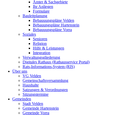
Ämter & Sachgebiete
Ihr Anliegen
Formulare
Bauleitplanung
Bebauuungspläne Velden
Bebauungspläne Hartenstein
Bebauuungspläne Vorra
Soziales
Senioren
Religion
Hilfe & Leistungen
Integration
Verwaltungsgliederung
Digitales Rathaus (Rathausservice Portal)
Rats-Informations-System (RIS)
Über uns
VG Velden
Gemeinschaftsversammlung
Haushalte
Satzungen & Verordnungen
Sitzungstermine
Gemeinden
Stadt Velden
Gemeinde Hartenstein
Gemeinde Vorra