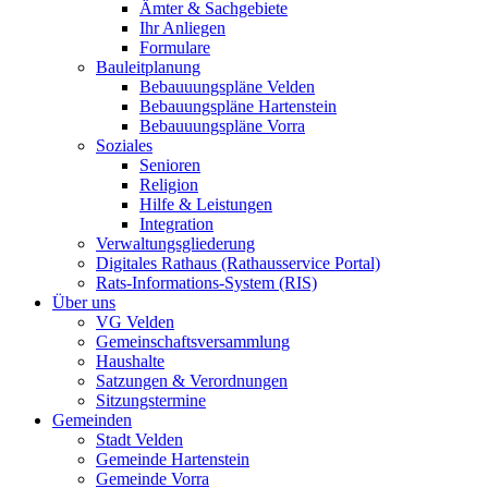
Ämter & Sachgebiete
Ihr Anliegen
Formulare
Bauleitplanung
Bebauuungspläne Velden
Bebauungspläne Hartenstein
Bebauuungspläne Vorra
Soziales
Senioren
Religion
Hilfe & Leistungen
Integration
Verwaltungsgliederung
Digitales Rathaus (Rathausservice Portal)
Rats-Informations-System (RIS)
Über uns
VG Velden
Gemeinschaftsversammlung
Haushalte
Satzungen & Verordnungen
Sitzungstermine
Gemeinden
Stadt Velden
Gemeinde Hartenstein
Gemeinde Vorra