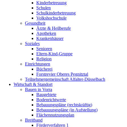
Kinderbetreuung
Schulen
Schulkinderbetreuung
Volkshochschule
Gesundheit
Ärzte & Heilberufe
Apotheken
Krankenhäuser
Soziales
Senioren
Eltern-Kind-Gruppe
Religion
Einrichtungen
Bücherei
Forstrevier Oberes Pegnitztal
Teilnehmergemeinschaft Alfalter-Düsselbach
Wirtschaft & Standort
Bauen in Vorra
Baugebiete
Bodenrichtwerte
Bebauungspläne (rechtskräftig)
Bebauuungspläne (in Aufstellung)
Flächennutzungsplan
Breitband
Förderverfahren 1