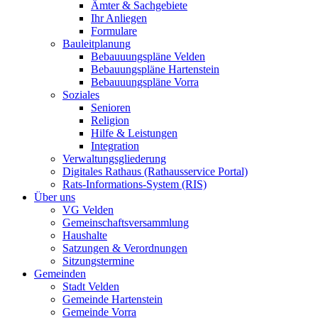
Ämter & Sachgebiete
Ihr Anliegen
Formulare
Bauleitplanung
Bebauuungspläne Velden
Bebauungspläne Hartenstein
Bebauuungspläne Vorra
Soziales
Senioren
Religion
Hilfe & Leistungen
Integration
Verwaltungsgliederung
Digitales Rathaus (Rathausservice Portal)
Rats-Informations-System (RIS)
Über uns
VG Velden
Gemeinschaftsversammlung
Haushalte
Satzungen & Verordnungen
Sitzungstermine
Gemeinden
Stadt Velden
Gemeinde Hartenstein
Gemeinde Vorra