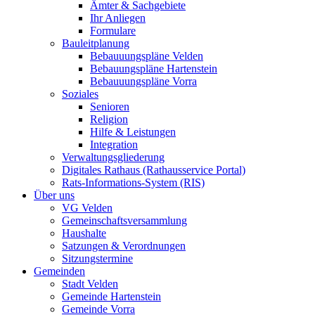
Ämter & Sachgebiete
Ihr Anliegen
Formulare
Bauleitplanung
Bebauuungspläne Velden
Bebauungspläne Hartenstein
Bebauuungspläne Vorra
Soziales
Senioren
Religion
Hilfe & Leistungen
Integration
Verwaltungsgliederung
Digitales Rathaus (Rathausservice Portal)
Rats-Informations-System (RIS)
Über uns
VG Velden
Gemeinschaftsversammlung
Haushalte
Satzungen & Verordnungen
Sitzungstermine
Gemeinden
Stadt Velden
Gemeinde Hartenstein
Gemeinde Vorra