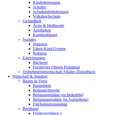
Kinderbetreuung
Schulen
Schulkinderbetreuung
Volkshochschule
Gesundheit
Ärzte & Heilberufe
Apotheken
Krankenhäuser
Soziales
Senioren
Eltern-Kind-Gruppe
Religion
Einrichtungen
Bücherei
Forstrevier Oberes Pegnitztal
Teilnehmergemeinschaft Alfalter-Düsselbach
Wirtschaft & Standort
Bauen in Vorra
Baugebiete
Bodenrichtwerte
Bebauungspläne (rechtskräftig)
Bebauuungspläne (in Aufstellung)
Flächennutzungsplan
Breitband
Förderverfahren 1