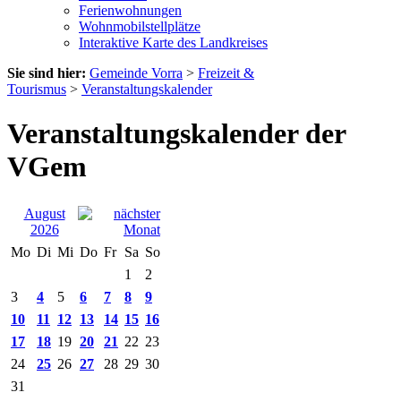
Ferienwohnungen
Wohnmobilstellplätze
Interaktive Karte des Landkreises
Sie sind hier:
Gemeinde Vorra
>
Freizeit &
Tourismus
>
Veranstaltungskalender
Veranstaltungskalender der
VGem
August
2026
Mo
Di
Mi
Do
Fr
Sa
So
1
2
3
4
5
6
7
8
9
10
11
12
13
14
15
16
17
18
19
20
21
22
23
24
25
26
27
28
29
30
31