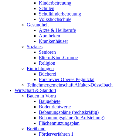
Kinderbetreuung
Schulen
Schulkinderbetreuung
Volkshochschule
Gesundheit
Ärzte & Heilberufe
Apotheken
Krankenhäuser
Soziales
Senioren
Eltern-Kind-Gruppe
Religion
Einrichtungen
Bücherei
Forstrevier Oberes Pegnitztal
Teilnehmergemeinschaft Alfalter-Düsselbach
Wirtschaft & Standort
Bauen in Vorra
Baugebiete
Bodenrichtwerte
Bebauungspläne (rechtskräftig)
Bebauuungspläne (in Aufstellung)
Flächennutzungsplan
Breitband
Förderverfahren 1