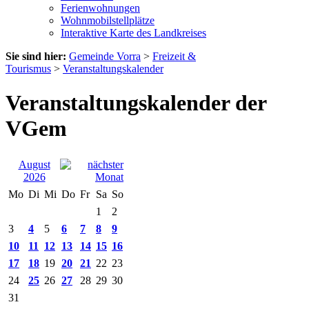
Ferienwohnungen
Wohnmobilstellplätze
Interaktive Karte des Landkreises
Sie sind hier:
Gemeinde Vorra
>
Freizeit &
Tourismus
>
Veranstaltungskalender
Veranstaltungskalender der
VGem
August
2026
Mo
Di
Mi
Do
Fr
Sa
So
1
2
3
4
5
6
7
8
9
10
11
12
13
14
15
16
17
18
19
20
21
22
23
24
25
26
27
28
29
30
31