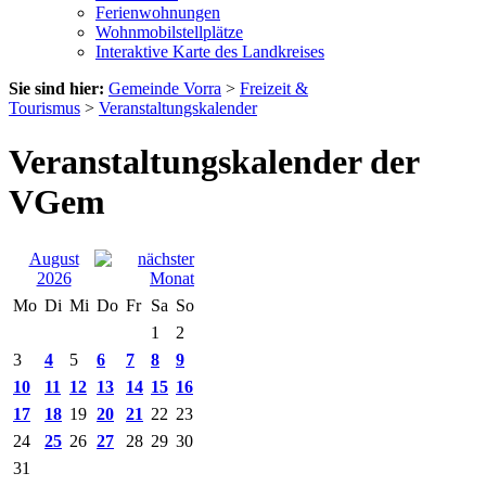
Ferienwohnungen
Wohnmobilstellplätze
Interaktive Karte des Landkreises
Sie sind hier:
Gemeinde Vorra
>
Freizeit &
Tourismus
>
Veranstaltungskalender
Veranstaltungskalender der
VGem
August
2026
Mo
Di
Mi
Do
Fr
Sa
So
1
2
3
4
5
6
7
8
9
10
11
12
13
14
15
16
17
18
19
20
21
22
23
24
25
26
27
28
29
30
31