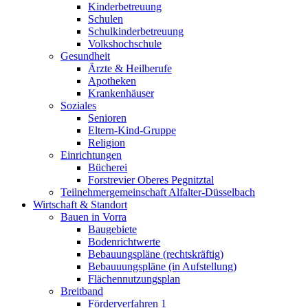
Kinderbetreuung
Schulen
Schulkinderbetreuung
Volkshochschule
Gesundheit
Ärzte & Heilberufe
Apotheken
Krankenhäuser
Soziales
Senioren
Eltern-Kind-Gruppe
Religion
Einrichtungen
Bücherei
Forstrevier Oberes Pegnitztal
Teilnehmergemeinschaft Alfalter-Düsselbach
Wirtschaft & Standort
Bauen in Vorra
Baugebiete
Bodenrichtwerte
Bebauungspläne (rechtskräftig)
Bebauuungspläne (in Aufstellung)
Flächennutzungsplan
Breitband
Förderverfahren 1