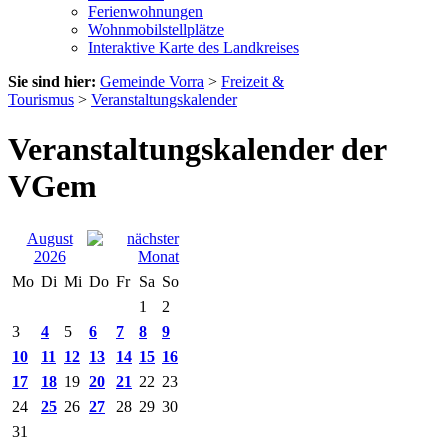
Ferienwohnungen
Wohnmobilstellplätze
Interaktive Karte des Landkreises
Sie sind hier:
Gemeinde Vorra
>
Freizeit &
Tourismus
>
Veranstaltungskalender
Veranstaltungskalender der
VGem
August
2026
Mo
Di
Mi
Do
Fr
Sa
So
1
2
3
4
5
6
7
8
9
10
11
12
13
14
15
16
17
18
19
20
21
22
23
24
25
26
27
28
29
30
31