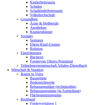
Kinderbetreuung
Schulen
Schulkinderbetreuung
Volkshochschule
Gesundheit
Ärzte & Heilberufe
Apotheken
Krankenhäuser
Soziales
Senioren
Eltern-Kind-Gruppe
Religion
Einrichtungen
Bücherei
Forstrevier Oberes Pegnitztal
Teilnehmergemeinschaft Alfalter-Düsselbach
Wirtschaft & Standort
Bauen in Vorra
Baugebiete
Bodenrichtwerte
Bebauungspläne (rechtskräftig)
Bebauuungspläne (in Aufstellung)
Flächennutzungsplan
Breitband
Förderverfahren 1