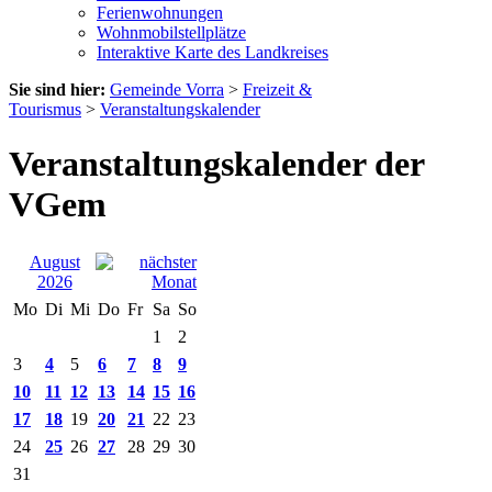
Ferienwohnungen
Wohnmobilstellplätze
Interaktive Karte des Landkreises
Sie sind hier:
Gemeinde Vorra
>
Freizeit &
Tourismus
>
Veranstaltungskalender
Veranstaltungskalender der
VGem
August
2026
Mo
Di
Mi
Do
Fr
Sa
So
1
2
3
4
5
6
7
8
9
10
11
12
13
14
15
16
17
18
19
20
21
22
23
24
25
26
27
28
29
30
31