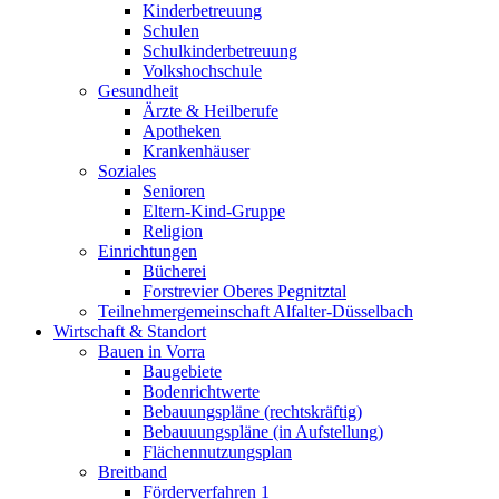
Kinderbetreuung
Schulen
Schulkinderbetreuung
Volkshochschule
Gesundheit
Ärzte & Heilberufe
Apotheken
Krankenhäuser
Soziales
Senioren
Eltern-Kind-Gruppe
Religion
Einrichtungen
Bücherei
Forstrevier Oberes Pegnitztal
Teilnehmergemeinschaft Alfalter-Düsselbach
Wirtschaft & Standort
Bauen in Vorra
Baugebiete
Bodenrichtwerte
Bebauungspläne (rechtskräftig)
Bebauuungspläne (in Aufstellung)
Flächennutzungsplan
Breitband
Förderverfahren 1