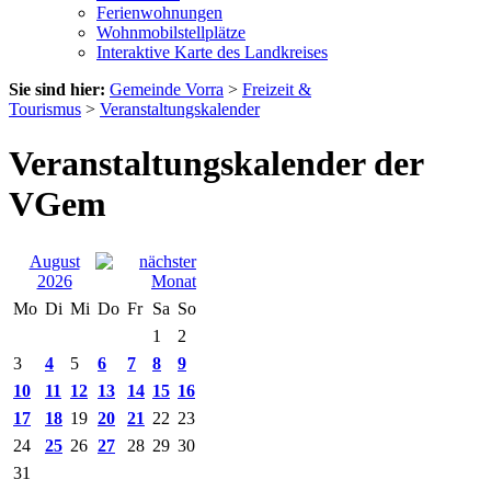
Ferienwohnungen
Wohnmobilstellplätze
Interaktive Karte des Landkreises
Sie sind hier:
Gemeinde Vorra
>
Freizeit &
Tourismus
>
Veranstaltungskalender
Veranstaltungskalender der
VGem
August
2026
Mo
Di
Mi
Do
Fr
Sa
So
1
2
3
4
5
6
7
8
9
10
11
12
13
14
15
16
17
18
19
20
21
22
23
24
25
26
27
28
29
30
31