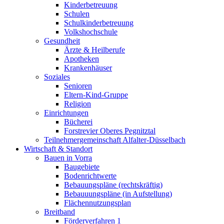
Kinderbetreuung
Schulen
Schulkinderbetreuung
Volkshochschule
Gesundheit
Ärzte & Heilberufe
Apotheken
Krankenhäuser
Soziales
Senioren
Eltern-Kind-Gruppe
Religion
Einrichtungen
Bücherei
Forstrevier Oberes Pegnitztal
Teilnehmergemeinschaft Alfalter-Düsselbach
Wirtschaft & Standort
Bauen in Vorra
Baugebiete
Bodenrichtwerte
Bebauungspläne (rechtskräftig)
Bebauuungspläne (in Aufstellung)
Flächennutzungsplan
Breitband
Förderverfahren 1