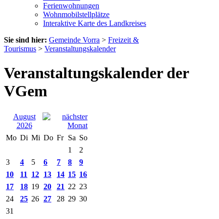
Ferienwohnungen
Wohnmobilstellplätze
Interaktive Karte des Landkreises
Sie sind hier:
Gemeinde Vorra
>
Freizeit &
Tourismus
>
Veranstaltungskalender
Veranstaltungskalender der
VGem
August
2026
Mo
Di
Mi
Do
Fr
Sa
So
1
2
3
4
5
6
7
8
9
10
11
12
13
14
15
16
17
18
19
20
21
22
23
24
25
26
27
28
29
30
31