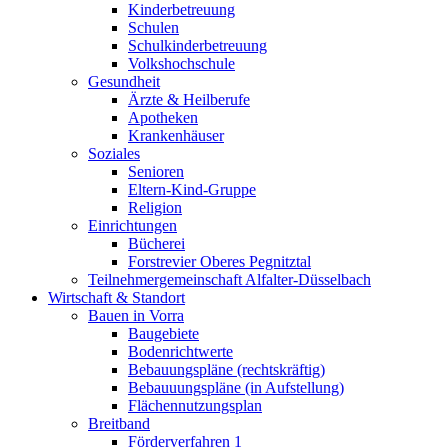
Kinderbetreuung
Schulen
Schulkinderbetreuung
Volkshochschule
Gesundheit
Ärzte & Heilberufe
Apotheken
Krankenhäuser
Soziales
Senioren
Eltern-Kind-Gruppe
Religion
Einrichtungen
Bücherei
Forstrevier Oberes Pegnitztal
Teilnehmergemeinschaft Alfalter-Düsselbach
Wirtschaft & Standort
Bauen in Vorra
Baugebiete
Bodenrichtwerte
Bebauungspläne (rechtskräftig)
Bebauuungspläne (in Aufstellung)
Flächennutzungsplan
Breitband
Förderverfahren 1