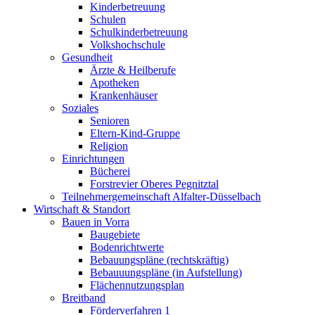
Kinderbetreuung
Schulen
Schulkinderbetreuung
Volkshochschule
Gesundheit
Ärzte & Heilberufe
Apotheken
Krankenhäuser
Soziales
Senioren
Eltern-Kind-Gruppe
Religion
Einrichtungen
Bücherei
Forstrevier Oberes Pegnitztal
Teilnehmergemeinschaft Alfalter-Düsselbach
Wirtschaft & Standort
Bauen in Vorra
Baugebiete
Bodenrichtwerte
Bebauungspläne (rechtskräftig)
Bebauuungspläne (in Aufstellung)
Flächennutzungsplan
Breitband
Förderverfahren 1