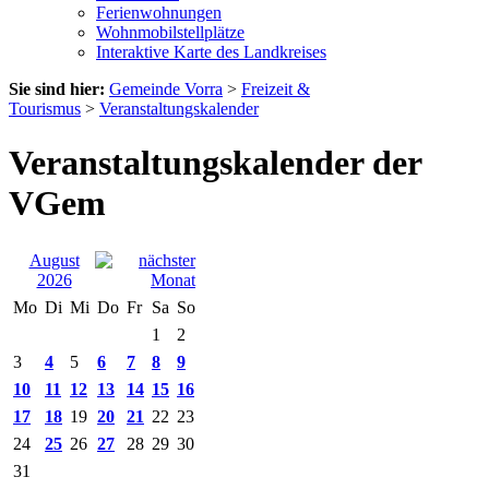
Ferienwohnungen
Wohnmobilstellplätze
Interaktive Karte des Landkreises
Sie sind hier:
Gemeinde Vorra
>
Freizeit &
Tourismus
>
Veranstaltungskalender
Veranstaltungskalender der
VGem
August
2026
Mo
Di
Mi
Do
Fr
Sa
So
1
2
3
4
5
6
7
8
9
10
11
12
13
14
15
16
17
18
19
20
21
22
23
24
25
26
27
28
29
30
31