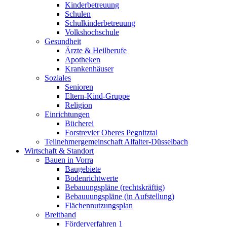
Kinderbetreuung
Schulen
Schulkinderbetreuung
Volkshochschule
Gesundheit
Ärzte & Heilberufe
Apotheken
Krankenhäuser
Soziales
Senioren
Eltern-Kind-Gruppe
Religion
Einrichtungen
Bücherei
Forstrevier Oberes Pegnitztal
Teilnehmergemeinschaft Alfalter-Düsselbach
Wirtschaft & Standort
Bauen in Vorra
Baugebiete
Bodenrichtwerte
Bebauungspläne (rechtskräftig)
Bebauuungspläne (in Aufstellung)
Flächennutzungsplan
Breitband
Förderverfahren 1