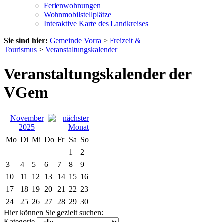
Ferienwohnungen
Wohnmobilstellplätze
Interaktive Karte des Landkreises
Sie sind hier:
Gemeinde Vorra
>
Freizeit &
Tourismus
>
Veranstaltungskalender
Veranstaltungskalender der
VGem
November
2025
Mo
Di
Mi
Do
Fr
Sa
So
1
2
3
4
5
6
7
8
9
10
11
12
13
14
15
16
17
18
19
20
21
22
23
24
25
26
27
28
29
30
Hier können Sie gezielt suchen:
Kategorie