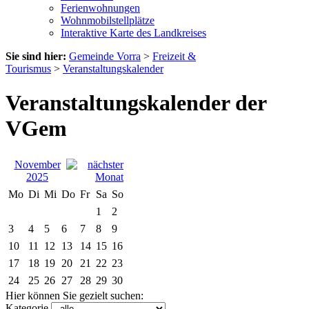
Ferienwohnungen
Wohnmobilstellplätze
Interaktive Karte des Landkreises
Sie sind hier:
Gemeinde Vorra
>
Freizeit &
Tourismus
>
Veranstaltungskalender
Veranstaltungskalender der
VGem
November
2025
Mo
Di
Mi
Do
Fr
Sa
So
1
2
3
4
5
6
7
8
9
10
11
12
13
14
15
16
17
18
19
20
21
22
23
24
25
26
27
28
29
30
Hier können Sie gezielt suchen:
Kategorie