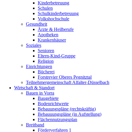
Kinderbetreuung
Schulen
Schulkinderbetreuung
Volkshochschule
Gesundheit
Ärzte & Heilberufe
Apotheken
Krankenhäuser
Soziales
Senioren
Eltern-Kind-Gruppe
Religion
Einrichtungen
Bücherei
Forstrevier Oberes Pegnitztal
Teilnehmergemeinschaft Alfalter-Düsselbach
Wirtschaft & Standort
Bauen in Vorra
Baugebiete
Bodenrichtwerte
Bebauungspläne (rechtskräftig)
Bebauuungspläne (in Aufstellung)
Flächennutzungsplan
Breitband
Förderverfahren 1