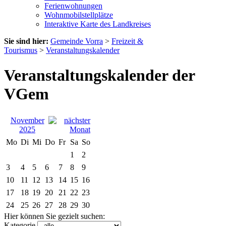
Ferienwohnungen
Wohnmobilstellplätze
Interaktive Karte des Landkreises
Sie sind hier:
Gemeinde Vorra
>
Freizeit &
Tourismus
>
Veranstaltungskalender
Veranstaltungskalender der
VGem
November
2025
Mo
Di
Mi
Do
Fr
Sa
So
1
2
3
4
5
6
7
8
9
10
11
12
13
14
15
16
17
18
19
20
21
22
23
24
25
26
27
28
29
30
Hier können Sie gezielt suchen:
Kategorie