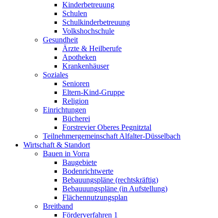
Kinderbetreuung
Schulen
Schulkinderbetreuung
Volkshochschule
Gesundheit
Ärzte & Heilberufe
Apotheken
Krankenhäuser
Soziales
Senioren
Eltern-Kind-Gruppe
Religion
Einrichtungen
Bücherei
Forstrevier Oberes Pegnitztal
Teilnehmergemeinschaft Alfalter-Düsselbach
Wirtschaft & Standort
Bauen in Vorra
Baugebiete
Bodenrichtwerte
Bebauungspläne (rechtskräftig)
Bebauuungspläne (in Aufstellung)
Flächennutzungsplan
Breitband
Förderverfahren 1