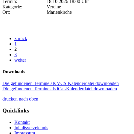
Termin:
18.10.2026 18:00 Uhr
Kategorie:
Vereine
Ort:
Marienkirche
zurück
1
2
3
weiter
Downloads
Die gefundenen Termine als VCS-Kalenderdatei downloaden
Die gefundenen Termine als iCal-Kalenderdatei downloaden
drucken
nach oben
Quicklinks
Kontakt
Inhaltsverzeichnis
Impressum