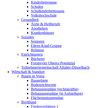
Kinderbetreuung
Schulen
Schulkinderbetreuung
Volkshochschule
Gesundheit
Ärzte & Heilberufe
Apotheken
Krankenhäuser
Soziales
Senioren
Eltern-Kind-Gruppe
Religion
Einrichtungen
Bücherei
Forstrevier Oberes Pegnitztal
Teilnehmergemeinschaft Alfalter-Düsselbach
Wirtschaft & Standort
Bauen in Vorra
Baugebiete
Bodenrichtwerte
Bebauungspläne (rechtskräftig)
Bebauuungspläne (in Aufstellung)
Flächennutzungsplan
Breitband
Förderverfahren 1