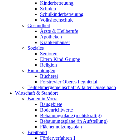
Kinderbetreuung
Schulen
Schulkinderbetreuung
Volkshochschule
Gesundheit
Ärzte & Heilberufe
Apotheken
Krankenhäuser
Soziales
Senioren
Eltern-Kind-Gruppe
Religion
Einrichtungen
Bücherei
Forstrevier Oberes Pegnitztal
Teilnehmergemeinschaft Alfalter-Düsselbach
Wirtschaft & Standort
Bauen in Vorra
Baugebiete
Bodenrichtwerte
Bebauungspläne (rechtskräftig)
Bebauuungspläne (in Aufstellung)
Flächennutzungsplan
Breitband
Förderverfahren 1