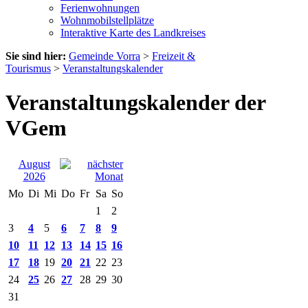
Ferienwohnungen
Wohnmobilstellplätze
Interaktive Karte des Landkreises
Sie sind hier:
Gemeinde Vorra
>
Freizeit &
Tourismus
>
Veranstaltungskalender
Veranstaltungskalender der
VGem
August
2026
Mo
Di
Mi
Do
Fr
Sa
So
1
2
3
4
5
6
7
8
9
10
11
12
13
14
15
16
17
18
19
20
21
22
23
24
25
26
27
28
29
30
31