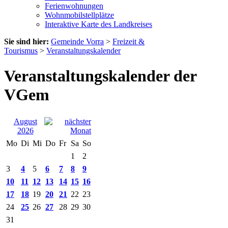
Ferienwohnungen
Wohnmobilstellplätze
Interaktive Karte des Landkreises
Sie sind hier:
Gemeinde Vorra
>
Freizeit &
Tourismus
>
Veranstaltungskalender
Veranstaltungskalender der
VGem
August
2026
Mo
Di
Mi
Do
Fr
Sa
So
1
2
3
4
5
6
7
8
9
10
11
12
13
14
15
16
17
18
19
20
21
22
23
24
25
26
27
28
29
30
31