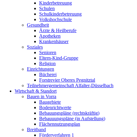
Kinderbetreuung
Schulen
Schulkinderbetreuung
Volkshochschule
Gesundheit
Ärzte & Heilberufe
Apotheken
Krankenhäuser
Soziales
Senioren
Eltern-Kind-Gruppe
Religion
Einrichtungen
Bücherei
Forstrevier Oberes Pegnitztal
Teilnehmergemeinschaft Alfalter-Düsselbach
Wirtschaft & Standort
Bauen in Vorra
Baugebiete
Bodenrichtwerte
Bebauungspläne (rechtskräftig)
Bebauuungspläne (in Aufstellung)
Flächennutzungsplan
Breitband
Förderverfahren 1