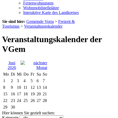
Ferienwohnungen
Wohnmobilstellplätze
Interaktive Karte des Landkreises
Sie sind hier:
Gemeinde Vorra
>
Freizeit &
Tourismus
>
Veranstaltungskalender
Veranstaltungskalender der
VGem
Juni
2026
Mo
Di
Mi
Do
Fr
Sa
So
1
2
3
4
5
6
7
8
9
10
11
12
13
14
15
16
17
18
19
20
21
22
23
24
25
26
27
28
29
30
Hier können Sie gezielt suchen:
Kategorie