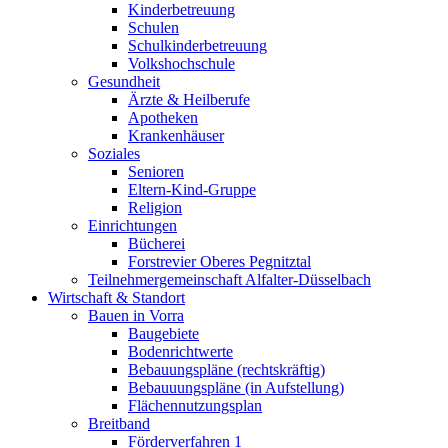
Kinderbetreuung
Schulen
Schulkinderbetreuung
Volkshochschule
Gesundheit
Ärzte & Heilberufe
Apotheken
Krankenhäuser
Soziales
Senioren
Eltern-Kind-Gruppe
Religion
Einrichtungen
Bücherei
Forstrevier Oberes Pegnitztal
Teilnehmergemeinschaft Alfalter-Düsselbach
Wirtschaft & Standort
Bauen in Vorra
Baugebiete
Bodenrichtwerte
Bebauungspläne (rechtskräftig)
Bebauuungspläne (in Aufstellung)
Flächennutzungsplan
Breitband
Förderverfahren 1