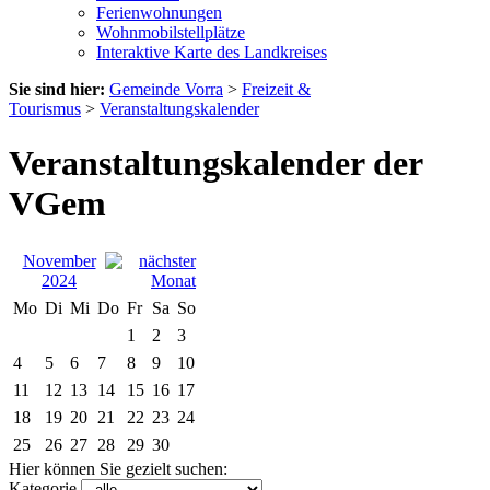
Ferienwohnungen
Wohnmobilstellplätze
Interaktive Karte des Landkreises
Sie sind hier:
Gemeinde Vorra
>
Freizeit &
Tourismus
>
Veranstaltungskalender
Veranstaltungskalender der
VGem
November
2024
Mo
Di
Mi
Do
Fr
Sa
So
1
2
3
4
5
6
7
8
9
10
11
12
13
14
15
16
17
18
19
20
21
22
23
24
25
26
27
28
29
30
Hier können Sie gezielt suchen:
Kategorie