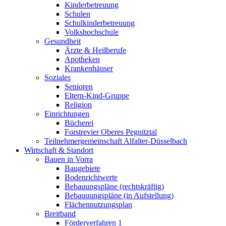
Kinderbetreuung
Schulen
Schulkinderbetreuung
Volkshochschule
Gesundheit
Ärzte & Heilberufe
Apotheken
Krankenhäuser
Soziales
Senioren
Eltern-Kind-Gruppe
Religion
Einrichtungen
Bücherei
Forstrevier Oberes Pegnitztal
Teilnehmergemeinschaft Alfalter-Düsselbach
Wirtschaft & Standort
Bauen in Vorra
Baugebiete
Bodenrichtwerte
Bebauungspläne (rechtskräftig)
Bebauuungspläne (in Aufstellung)
Flächennutzungsplan
Breitband
Förderverfahren 1