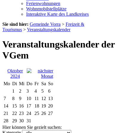
Ferienwohnungen
Wohnmobilstellplätze
Interaktive Karte des Landkreises
Sie sind hier:
Gemeinde Vorra
>
Freizeit &
Tourismus
>
Veranstaltungskalender
Veranstaltungskalender der
VGem
Oktober
2024
Mo
Di
Mi
Do
Fr
Sa
So
1
2
3
4
5
6
7
8
9
10
11
12
13
14
15
16
17
18
19
20
21
22
23
24
25
26
27
28
29
30
31
Hier können Sie gezielt suchen:
Kategorie