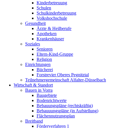
Kinderbetreuung
Schulen
Schulkinderbetreuung
Volkshochschule
Gesundheit
Ärzte & Heilberufe
Apotheken
Krankenhäuser
Soziales
Senioren
Eltern-Kind-Gruppe
Religion
Einrichtungen
Bücherei
Forstrevier Oberes Pegnitztal
Teilnehmergemeinschaft Alfalter-Düsselbach
Wirtschaft & Standort
Bauen in Vorra
Baugebiete
Bodenrichtwerte
Bebauungspläne (rechtskräftig)
Bebauuungspläne (in Aufstellung)
Flächennutzungsplan
Breitband
Förderverfahren 1