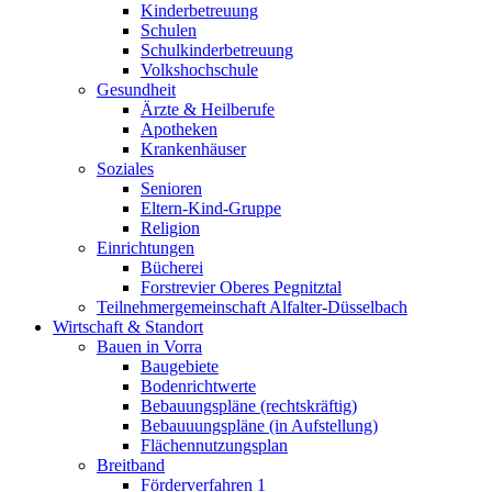
Kinderbetreuung
Schulen
Schulkinderbetreuung
Volkshochschule
Gesundheit
Ärzte & Heilberufe
Apotheken
Krankenhäuser
Soziales
Senioren
Eltern-Kind-Gruppe
Religion
Einrichtungen
Bücherei
Forstrevier Oberes Pegnitztal
Teilnehmergemeinschaft Alfalter-Düsselbach
Wirtschaft & Standort
Bauen in Vorra
Baugebiete
Bodenrichtwerte
Bebauungspläne (rechtskräftig)
Bebauuungspläne (in Aufstellung)
Flächennutzungsplan
Breitband
Förderverfahren 1