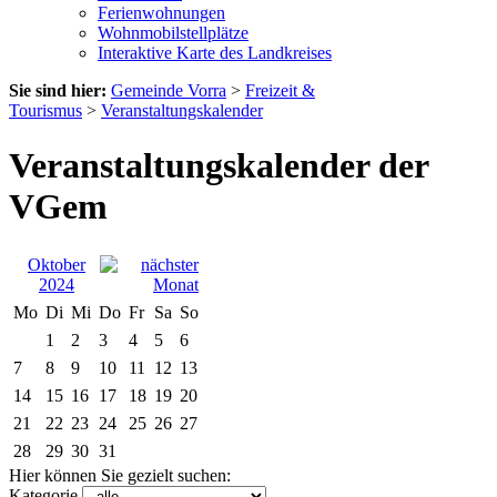
Ferienwohnungen
Wohnmobilstellplätze
Interaktive Karte des Landkreises
Sie sind hier:
Gemeinde Vorra
>
Freizeit &
Tourismus
>
Veranstaltungskalender
Veranstaltungskalender der
VGem
Oktober
2024
Mo
Di
Mi
Do
Fr
Sa
So
1
2
3
4
5
6
7
8
9
10
11
12
13
14
15
16
17
18
19
20
21
22
23
24
25
26
27
28
29
30
31
Hier können Sie gezielt suchen:
Kategorie