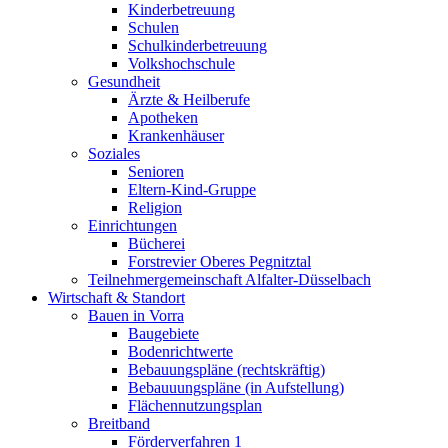
Kinderbetreuung
Schulen
Schulkinderbetreuung
Volkshochschule
Gesundheit
Ärzte & Heilberufe
Apotheken
Krankenhäuser
Soziales
Senioren
Eltern-Kind-Gruppe
Religion
Einrichtungen
Bücherei
Forstrevier Oberes Pegnitztal
Teilnehmergemeinschaft Alfalter-Düsselbach
Wirtschaft & Standort
Bauen in Vorra
Baugebiete
Bodenrichtwerte
Bebauungspläne (rechtskräftig)
Bebauuungspläne (in Aufstellung)
Flächennutzungsplan
Breitband
Förderverfahren 1