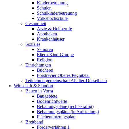
Kinderbetreuung
Schulen
Schulkinderbetreuung
Volkshochschule
Gesundheit
Ärzte & Heilberufe
Apotheken
Krankenhäuser
Soziales
Senioren
Eltern-Kind-Gruppe
Religion
Einrichtungen
Bücherei
Forstrevier Oberes Pegnitztal
Teilnehmergemeinschaft Alfalter-Düsselbach
Wirtschaft & Standort
Bauen in Vorra
Baugebiete
Bodenrichtwerte
Bebauungspläne (rechtskräftig)
Bebauuungspläne (in Aufstellung)
Flächennutzungsplan
Breitband
Förderverfahren 1