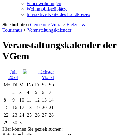
Ferienwohnungen
Wohnmobilstellplätze
Interaktive Karte des Landkreises
Sie sind hier:
Gemeinde Vorra
>
Freizeit &
Tourismus
>
Veranstaltungskalender
Veranstaltungskalender der
VGem
Juli
2024
Mo
Di
Mi
Do
Fr
Sa
So
1
2
3
4
5
6
7
8
9
10
11
12
13
14
15
16
17
18
19
20
21
22
23
24
25
26
27
28
29
30
31
Hier können Sie gezielt suchen:
Kategorie