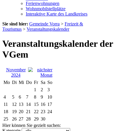
Ferienwohnungen
Wohnmobilstellplätze
Interaktive Karte des Landkreises
Sie sind hier:
Gemeinde Vorra
>
Freizeit &
Tourismus
>
Veranstaltungskalender
Veranstaltungskalender der
VGem
November
2024
Mo
Di
Mi
Do
Fr
Sa
So
1
2
3
4
5
6
7
8
9
10
11
12
13
14
15
16
17
18
19
20
21
22
23
24
25
26
27
28
29
30
Hier können Sie gezielt suchen:
Kategorie