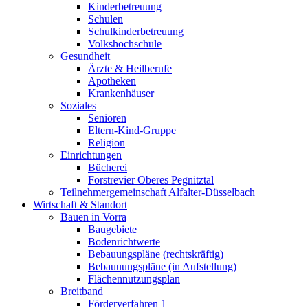
Kinderbetreuung
Schulen
Schulkinderbetreuung
Volkshochschule
Gesundheit
Ärzte & Heilberufe
Apotheken
Krankenhäuser
Soziales
Senioren
Eltern-Kind-Gruppe
Religion
Einrichtungen
Bücherei
Forstrevier Oberes Pegnitztal
Teilnehmergemeinschaft Alfalter-Düsselbach
Wirtschaft & Standort
Bauen in Vorra
Baugebiete
Bodenrichtwerte
Bebauungspläne (rechtskräftig)
Bebauuungspläne (in Aufstellung)
Flächennutzungsplan
Breitband
Förderverfahren 1