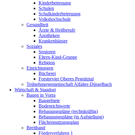
Kinderbetreuung
Schulen
Schulkinderbetreuung
Volkshochschule
Gesundheit
Ärzte & Heilberufe
Apotheken
Krankenhäuser
Soziales
Senioren
Eltern-Kind-Gruppe
Religion
Einrichtungen
Bücherei
Forstrevier Oberes Pegnitztal
Teilnehmergemeinschaft Alfalter-Düsselbach
Wirtschaft & Standort
Bauen in Vorra
Baugebiete
Bodenrichtwerte
Bebauungspläne (rechtskräftig)
Bebauuungspläne (in Aufstellung)
Flächennutzungsplan
Breitband
Förderverfahren 1