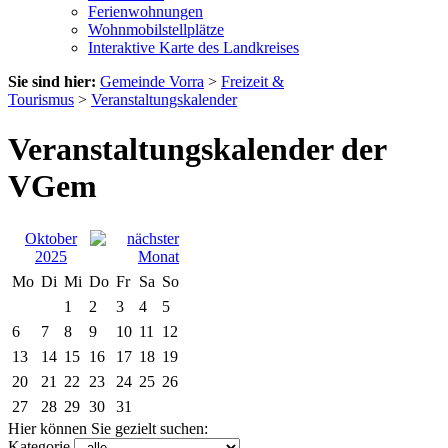
Ferienwohnungen
Wohnmobilstellplätze
Interaktive Karte des Landkreises
Sie sind hier:
Gemeinde Vorra
>
Freizeit &
Tourismus
>
Veranstaltungskalender
Veranstaltungskalender der
VGem
Oktober
2025
Mo
Di
Mi
Do
Fr
Sa
So
1
2
3
4
5
6
7
8
9
10
11
12
13
14
15
16
17
18
19
20
21
22
23
24
25
26
27
28
29
30
31
Hier können Sie gezielt suchen:
Kategorie