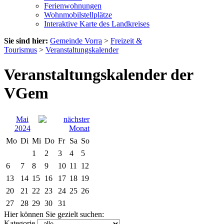
Ferienwohnungen
Wohnmobilstellplätze
Interaktive Karte des Landkreises
Sie sind hier:
Gemeinde Vorra
>
Freizeit &
Tourismus
>
Veranstaltungskalender
Veranstaltungskalender der
VGem
Mai
2024
Mo
Di
Mi
Do
Fr
Sa
So
1
2
3
4
5
6
7
8
9
10
11
12
13
14
15
16
17
18
19
20
21
22
23
24
25
26
27
28
29
30
31
Hier können Sie gezielt suchen:
Kategorie