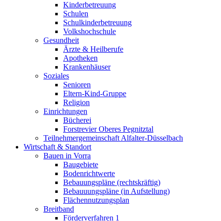
Kinderbetreuung
Schulen
Schulkinderbetreuung
Volkshochschule
Gesundheit
Ärzte & Heilberufe
Apotheken
Krankenhäuser
Soziales
Senioren
Eltern-Kind-Gruppe
Religion
Einrichtungen
Bücherei
Forstrevier Oberes Pegnitztal
Teilnehmergemeinschaft Alfalter-Düsselbach
Wirtschaft & Standort
Bauen in Vorra
Baugebiete
Bodenrichtwerte
Bebauungspläne (rechtskräftig)
Bebauuungspläne (in Aufstellung)
Flächennutzungsplan
Breitband
Förderverfahren 1