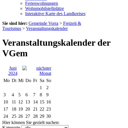
Ferienwohnungen
Wohnmobilstellplätze
Interaktive Karte des Landkreises
Sie sind hier:
Gemeinde Vorra
>
Freizeit &
Tourismus
>
Veranstaltungskalender
Veranstaltungskalender der
VGem
Juni
2024
Mo
Di
Mi
Do
Fr
Sa
So
1
2
3
4
5
6
7
8
9
10
11
12
13
14
15
16
17
18
19
20
21
22
23
24
25
26
27
28
29
30
Hier können Sie gezielt suchen:
Kategorie