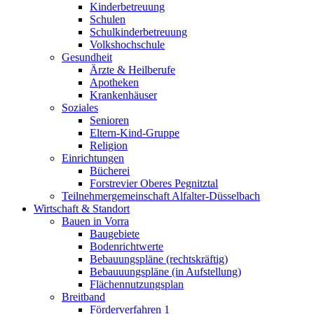
Kinderbetreuung
Schulen
Schulkinderbetreuung
Volkshochschule
Gesundheit
Ärzte & Heilberufe
Apotheken
Krankenhäuser
Soziales
Senioren
Eltern-Kind-Gruppe
Religion
Einrichtungen
Bücherei
Forstrevier Oberes Pegnitztal
Teilnehmergemeinschaft Alfalter-Düsselbach
Wirtschaft & Standort
Bauen in Vorra
Baugebiete
Bodenrichtwerte
Bebauungspläne (rechtskräftig)
Bebauuungspläne (in Aufstellung)
Flächennutzungsplan
Breitband
Förderverfahren 1