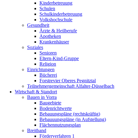
Kinderbetreuung
Schulen
Schulkinderbetreuung
Volkshochschule
Gesundheit
Ärzte & Heilberufe
Apotheken
Krankenhäuser
Soziales
Senioren
Eltern-Kind-Gruppe
Religion
Einrichtungen
Bücherei
Forstrevier Oberes Pegnitztal
Teilnehmergemeinschaft Alfalter-Düsselbach
Wirtschaft & Standort
Bauen in Vorra
Baugebiete
Bodenrichtwerte
Bebauungspläne (rechtskräftig)
Bebauuungspläne (in Aufstellung)
Flächennutzungsplan
Breitband
Förderverfahren 1