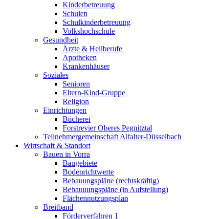
Kinderbetreuung
Schulen
Schulkinderbetreuung
Volkshochschule
Gesundheit
Ärzte & Heilberufe
Apotheken
Krankenhäuser
Soziales
Senioren
Eltern-Kind-Gruppe
Religion
Einrichtungen
Bücherei
Forstrevier Oberes Pegnitztal
Teilnehmergemeinschaft Alfalter-Düsselbach
Wirtschaft & Standort
Bauen in Vorra
Baugebiete
Bodenrichtwerte
Bebauungspläne (rechtskräftig)
Bebauuungspläne (in Aufstellung)
Flächennutzungsplan
Breitband
Förderverfahren 1