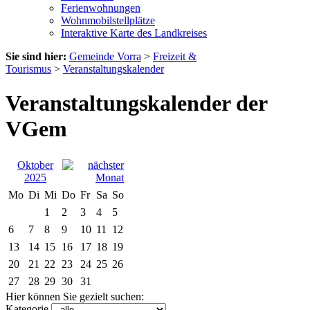
Ferienwohnungen
Wohnmobilstellplätze
Interaktive Karte des Landkreises
Sie sind hier:
Gemeinde Vorra
>
Freizeit &
Tourismus
>
Veranstaltungskalender
Veranstaltungskalender der
VGem
Oktober
2025
Mo
Di
Mi
Do
Fr
Sa
So
1
2
3
4
5
6
7
8
9
10
11
12
13
14
15
16
17
18
19
20
21
22
23
24
25
26
27
28
29
30
31
Hier können Sie gezielt suchen:
Kategorie