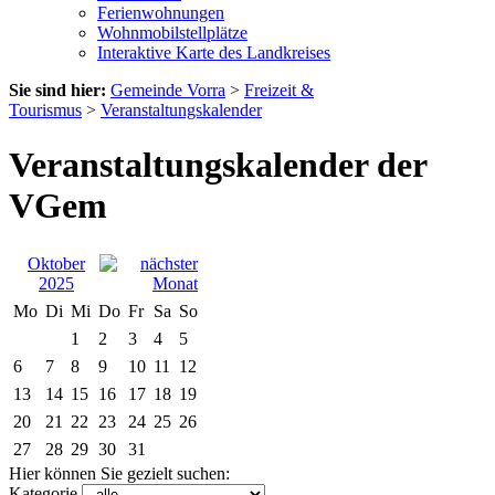
Ferienwohnungen
Wohnmobilstellplätze
Interaktive Karte des Landkreises
Sie sind hier:
Gemeinde Vorra
>
Freizeit &
Tourismus
>
Veranstaltungskalender
Veranstaltungskalender der
VGem
Oktober
2025
Mo
Di
Mi
Do
Fr
Sa
So
1
2
3
4
5
6
7
8
9
10
11
12
13
14
15
16
17
18
19
20
21
22
23
24
25
26
27
28
29
30
31
Hier können Sie gezielt suchen:
Kategorie