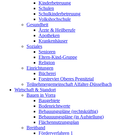
Kinderbetreuung
Schulen
Schulkinderbetreuung
Volkshochschule
Gesundheit
Ärzte & Heilberufe
Apotheken
Krankenhäuser
Soziales
Senioren
Eltern-Kind-Gruppe
Religion
Einrichtungen
Bücherei
Forstrevier Oberes Pegnitztal
Teilnehmergemeinschaft Alfalter-Düsselbach
Wirtschaft & Standort
Bauen in Vorra
Baugebiete
Bodenrichtwerte
Bebauungspläne (rechtskräftig)
Bebauuungspläne (in Aufstellung)
Flächennutzungsplan
Breitband
Förderverfahren 1