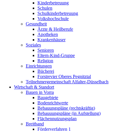
Kinderbetreuung
Schulen
Schulkinderbetreuung
Volkshochschule
Gesundheit
Ärzte & Heilberufe
Apotheken
Krankenhäuser
Soziales
Senioren
Eltern-Kind-Gruppe
Religion
Einrichtungen
Bücherei
Forstrevier Oberes Pegnitztal
Teilnehmergemeinschaft Alfalter-Düsselbach
Wirtschaft & Standort
Bauen in Vorra
Baugebiete
Bodenrichtwerte
Bebauungspläne (rechtskräftig)
Bebauuungspläne (in Aufstellung)
Flächennutzungsplan
Breitband
Förderverfahren 1