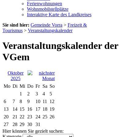
Ferienwohnungen
Wohnmobilstellplätze
Interaktive Karte des Landkreises
Sie sind hier:
Gemeinde Vorra
>
Freizeit &
Tourismus
>
Veranstaltungskalender
Veranstaltungskalender der
VGem
Oktober
2025
Mo
Di
Mi
Do
Fr
Sa
So
1
2
3
4
5
6
7
8
9
10
11
12
13
14
15
16
17
18
19
20
21
22
23
24
25
26
27
28
29
30
31
Hier können Sie gezielt suchen:
Kategorie