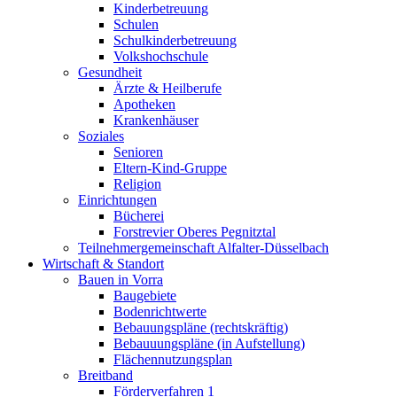
Kinderbetreuung
Schulen
Schulkinderbetreuung
Volkshochschule
Gesundheit
Ärzte & Heilberufe
Apotheken
Krankenhäuser
Soziales
Senioren
Eltern-Kind-Gruppe
Religion
Einrichtungen
Bücherei
Forstrevier Oberes Pegnitztal
Teilnehmergemeinschaft Alfalter-Düsselbach
Wirtschaft & Standort
Bauen in Vorra
Baugebiete
Bodenrichtwerte
Bebauungspläne (rechtskräftig)
Bebauuungspläne (in Aufstellung)
Flächennutzungsplan
Breitband
Förderverfahren 1