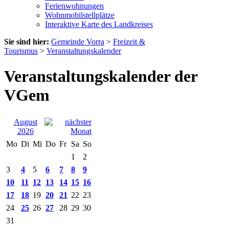
Ferienwohnungen
Wohnmobilstellplätze
Interaktive Karte des Landkreises
Sie sind hier:
Gemeinde Vorra
>
Freizeit &
Tourismus
>
Veranstaltungskalender
Veranstaltungskalender der
VGem
August
2026
Mo
Di
Mi
Do
Fr
Sa
So
1
2
3
4
5
6
7
8
9
10
11
12
13
14
15
16
17
18
19
20
21
22
23
24
25
26
27
28
29
30
31