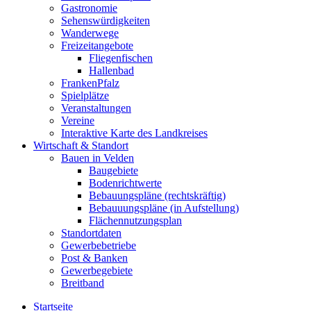
Gastronomie
Sehenswürdigkeiten
Wanderwege
Freizeitangebote
Fliegenfischen
Hallenbad
FrankenPfalz
Spielplätze
Veranstaltungen
Vereine
Interaktive Karte des Landkreises
Wirtschaft & Standort
Bauen in Velden
Baugebiete
Bodenrichtwerte
Bebauungspläne (rechtskräftig)
Bebauuungspläne (in Aufstellung)
Flächennutzungsplan
Standortdaten
Gewerbebetriebe
Post & Banken
Gewerbegebiete
Breitband
Startseite