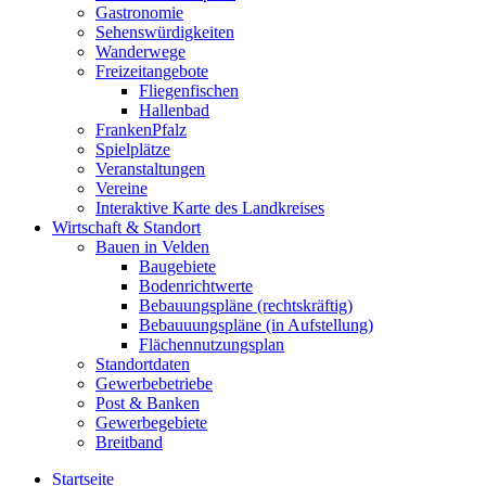
Gastronomie
Sehenswürdigkeiten
Wanderwege
Freizeitangebote
Fliegenfischen
Hallenbad
FrankenPfalz
Spielplätze
Veranstaltungen
Vereine
Interaktive Karte des Landkreises
Wirtschaft & Standort
Bauen in Velden
Baugebiete
Bodenrichtwerte
Bebauungspläne (rechtskräftig)
Bebauuungspläne (in Aufstellung)
Flächennutzungsplan
Standortdaten
Gewerbebetriebe
Post & Banken
Gewerbegebiete
Breitband
Startseite