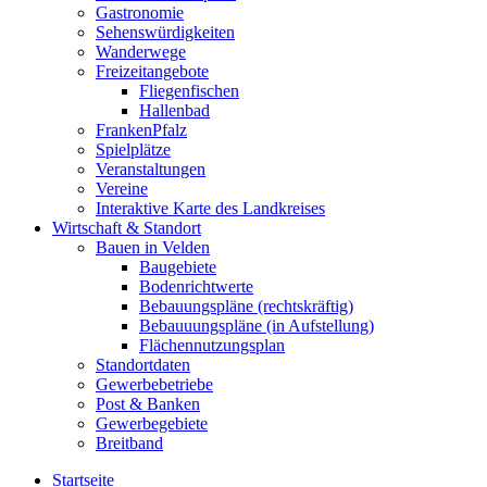
Gastronomie
Sehenswürdigkeiten
Wanderwege
Freizeitangebote
Fliegenfischen
Hallenbad
FrankenPfalz
Spielplätze
Veranstaltungen
Vereine
Interaktive Karte des Landkreises
Wirtschaft & Standort
Bauen in Velden
Baugebiete
Bodenrichtwerte
Bebauungspläne (rechtskräftig)
Bebauuungspläne (in Aufstellung)
Flächennutzungsplan
Standortdaten
Gewerbebetriebe
Post & Banken
Gewerbegebiete
Breitband
Startseite