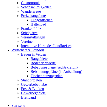
Gastronomie
Sehenswürdigkeiten
Wanderwege
Freizeitangebote
Fliegenfischen
Hallenbad
FrankenPfalz
Spielplätze
Veranstaltungen
Vereine
Interaktive Karte des Landkreises
Wirtschaft & Standort
Bauen in Velden
Baugebiete
Bodenrichtwerte
Bebauungspläne (rechtskräftig)
Bebauuungspläne (in Aufstellung)
Flächennutzungsplan
Standortdaten
Gewerbebetriebe
Post & Banken
Gewerbegebiete
Breitband
Startseite