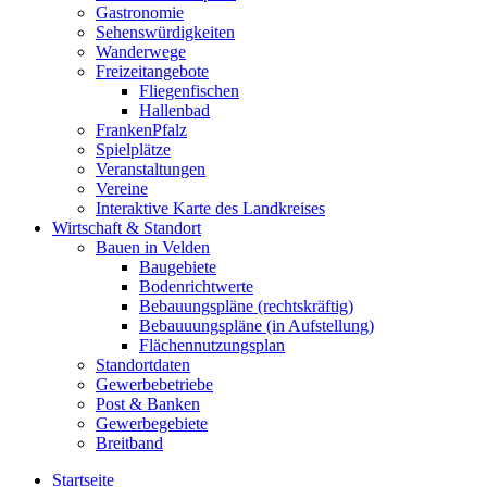
Gastronomie
Sehenswürdigkeiten
Wanderwege
Freizeitangebote
Fliegenfischen
Hallenbad
FrankenPfalz
Spielplätze
Veranstaltungen
Vereine
Interaktive Karte des Landkreises
Wirtschaft & Standort
Bauen in Velden
Baugebiete
Bodenrichtwerte
Bebauungspläne (rechtskräftig)
Bebauuungspläne (in Aufstellung)
Flächennutzungsplan
Standortdaten
Gewerbebetriebe
Post & Banken
Gewerbegebiete
Breitband
Startseite