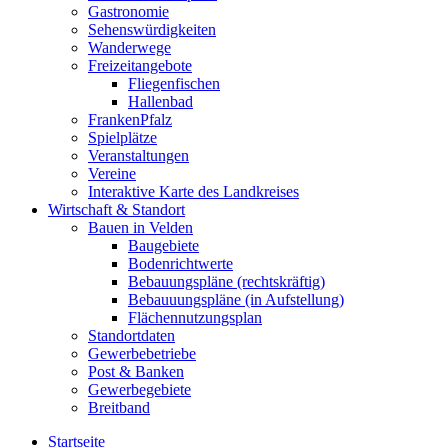
Gastronomie
Sehenswürdigkeiten
Wanderwege
Freizeitangebote
Fliegenfischen
Hallenbad
FrankenPfalz
Spielplätze
Veranstaltungen
Vereine
Interaktive Karte des Landkreises
Wirtschaft & Standort
Bauen in Velden
Baugebiete
Bodenrichtwerte
Bebauungspläne (rechtskräftig)
Bebauuungspläne (in Aufstellung)
Flächennutzungsplan
Standortdaten
Gewerbebetriebe
Post & Banken
Gewerbegebiete
Breitband
Startseite