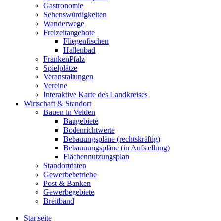
Gastronomie
Sehenswürdigkeiten
Wanderwege
Freizeitangebote
Fliegenfischen
Hallenbad
FrankenPfalz
Spielplätze
Veranstaltungen
Vereine
Interaktive Karte des Landkreises
Wirtschaft & Standort
Bauen in Velden
Baugebiete
Bodenrichtwerte
Bebauungspläne (rechtskräftig)
Bebauuungspläne (in Aufstellung)
Flächennutzungsplan
Standortdaten
Gewerbebetriebe
Post & Banken
Gewerbegebiete
Breitband
Startseite