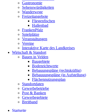
Gastronomie
Sehenswürdigkeiten
Wanderwege
Freizeitangebote
Fliegenfischen
Hallenbad
FrankenPfalz
Spielplätze
Veranstaltungen
Vereine
Interaktive Karte des Landkreises
Wirtschaft & Standort
Bauen in Velden
Baugebiete
Bodenrichtwerte
Bebauungspläne (rechtskräftig)
Bebauuungspläne (in Aufstellung)
Flächennutzungsplan
Standortdaten
Gewerbebetriebe
Post & Banken
Gewerbegebiete
Breitband
Startseite