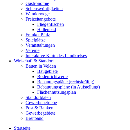
Gastronomie
Sehenswürdigkeiten
Wanderwege
Freizeitangebote
Fliegenfischen
Hallenbad
FrankenPfalz
Spielplätze
Veranstaltungen
Vereine
Interaktive Karte des Landkreises
Wirtschaft & Standort
Bauen in Velden
Baugebiete
Bodenrichtwerte
Bebauungspläne (rechtskräftig)
Bebauuungspläne (in Aufstellung)
Flächennutzungsplan
Standortdaten
Gewerbebetriebe
Post & Banken
Gewerbegebiete
Breitband
Startseite