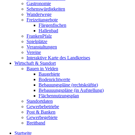
Gastronomie
Sehenswürdigkeiten
Wanderwege
Freizeitangebote
Fliegenfischen
Hallenbad
FrankenPfalz
Spielplätze
Veranstaltungen
Vereine
Interaktive Karte des Landkreises
Wirtschaft & Standort
Bauen in Velden
Baugebiete
Bodenrichtwerte
Bebauungspläne (rechtskräftig)
Bebauuungspläne (in Aufstellung)
Flächennutzungsplan
Standortdaten
Gewerbebetriebe
Post & Banken
Gewerbegebiete
Breitband
Startseite