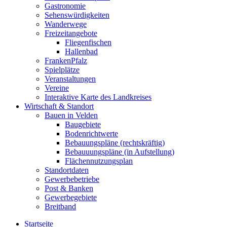
Gastronomie
Sehenswürdigkeiten
Wanderwege
Freizeitangebote
Fliegenfischen
Hallenbad
FrankenPfalz
Spielplätze
Veranstaltungen
Vereine
Interaktive Karte des Landkreises
Wirtschaft & Standort
Bauen in Velden
Baugebiete
Bodenrichtwerte
Bebauungspläne (rechtskräftig)
Bebauuungspläne (in Aufstellung)
Flächennutzungsplan
Standortdaten
Gewerbebetriebe
Post & Banken
Gewerbegebiete
Breitband
Startseite