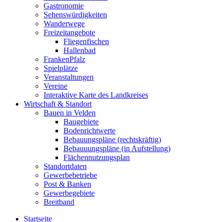
Gastronomie
Sehenswürdigkeiten
Wanderwege
Freizeitangebote
Fliegenfischen
Hallenbad
FrankenPfalz
Spielplätze
Veranstaltungen
Vereine
Interaktive Karte des Landkreises
Wirtschaft & Standort
Bauen in Velden
Baugebiete
Bodenrichtwerte
Bebauungspläne (rechtskräftig)
Bebauuungspläne (in Aufstellung)
Flächennutzungsplan
Standortdaten
Gewerbebetriebe
Post & Banken
Gewerbegebiete
Breitband
Startseite