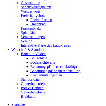
Gastronomie
Sehenswürdigkeiten
Wanderwege
Freizeitangebote
Fliegenfischen
Hallenbad
FrankenPfalz
Spielplätze
Veranstaltungen
Vereine
Interaktive Karte des Landkreises
Wirtschaft & Standort
Bauen in Velden
Baugebiete
Bodenrichtwerte
Bebauungspläne (rechtskräftig)
Bebauuungspläne (in Aufstellung)
Flächennutzungsplan
Standortdaten
Gewerbebetriebe
Post & Banken
Gewerbegebiete
Breitband
Startseite